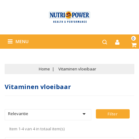
0
MENU
Home
Vitaminen vloeibaar
Vitaminen vloeibaar

Relevantie
Filter
Item 1-4 van 4 in totaal item(s)