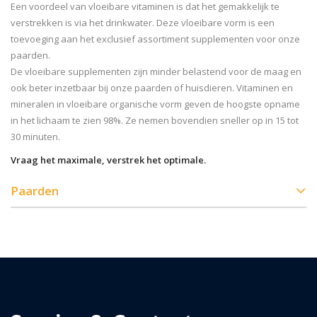
Een voordeel van vloeibare vitaminen is dat het gemakkelijk te
verstrekken is via het drinkwater. Deze vloeibare vorm is een
toevoeging aan het exclusief assortiment supplementen voor onze
paarden.
De vloeibare supplementen zijn minder belastend voor de maag en
ook beter inzetbaar bij onze paarden of huisdieren. Vitaminen en
mineralen in vloeibare organische vorm geven de hoogste opname
in het lichaam te zien 98%. Ze nemen bovendien sneller op in 15 tot
30 minuten.
Vraag het maximale, verstrek het optimale.
Paarden