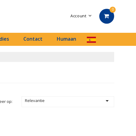
0
Account
dies
Contact
Humaan

Relevantie
eer op: