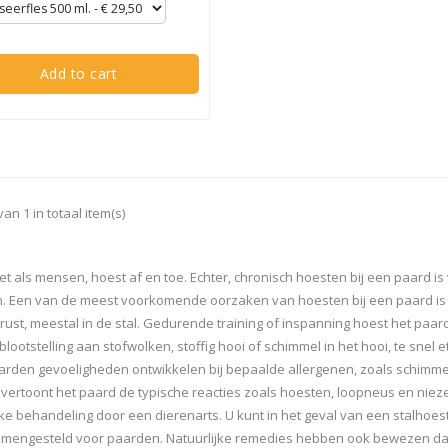
Add to cart
van 1 in totaal item(s)
t als mensen, hoest af en toe. Echter, chronisch hoesten bij een paard is 
. Een van de meest voorkomende oorzaken van hoesten bij een paard is d
rust, meestal in de stal. Gedurende training of inspanning hoest het paard 
 blootstelling aan stofwolken, stoffig hooi of schimmel in het hooi, te snel
rden gevoeligheden ontwikkelen bij bepaalde allergenen, zoals schimme
vertoont het paard de typische reacties zoals hoesten, loopneus en nieze
jke behandeling door een dierenarts. U kunt in het geval van een stalho
amengesteld voor paarden. Natuurlijke remedies hebben ook bewezen dat 