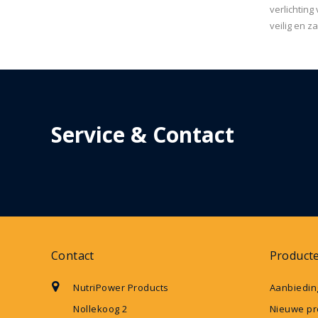
verlichtin
veilig en 
Service & Contact
Contact
Product
NutriPower Products
Aanbiedin
Nollekoog 2
Nieuwe pr