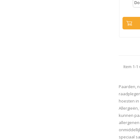
Item 1-1 
Paarden, ne
raadplegen
hoesten in 
Allergieën,
kunnen paa
allergenen 
onmiddelli
speciaal s