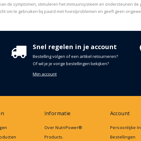
g van de symptomen, stimuleren het immuunsysteem en ondersteunen de g
zacht om te gebruiken bij paard met hoestproblemen en geeft geen ongew
Snel regelen in je account
Bestelling volgen of een artikel retourneren?
Of wil je je vorige bestellingen bekijken?
Mijn account
en
Informatie
Account
gen
Over NutriPower®
Persoonlijke I
oducten
Products.
Bestellingen