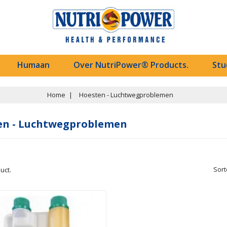
Humaan
Over NutriPower® Products.
Stu
Home
Hoesten - Luchtwegproblemen
en - Luchtwegproblemen
Sort
uct.