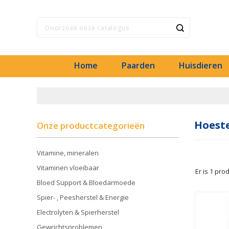
Home
Paarden
Huisdieren
Hoest
Onze productcategorieën
Vitamine, mineralen
Vitaminen vloeibaar
Er is 1 prod
Bloed Support & Bloedarmoede
Spier- , Peesherstel & Energie
Electrolyten & Spierherstel
Gewrichtsproblemen